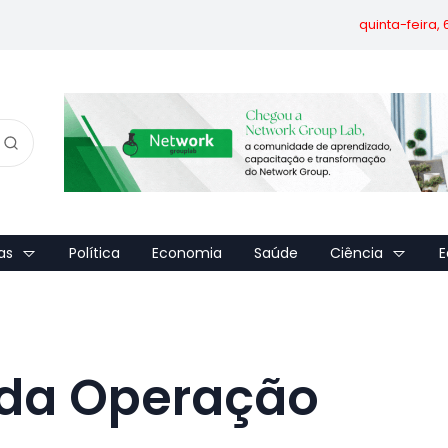
quinta-feira,
as
Política
Economia
Saúde
Ciência
E
e da Operação