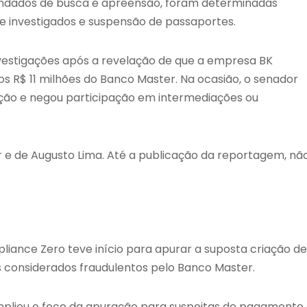
andados de busca e apreensão, foram determinadas
e investigados e suspensão de passaportes.
vestigações após a revelação de que a empresa BK
s R$ 11 milhões do Banco Master. Na ocasião, o senador
ação e negou participação em intermediações ou
 e de Augusto Lima. Até a publicação da reportagem, nã
ance Zero teve início para apurar a suposta criação de
os considerados fraudulentos pelo Banco Master.
ampliou o foco da apuração para suspeitas de pagamento