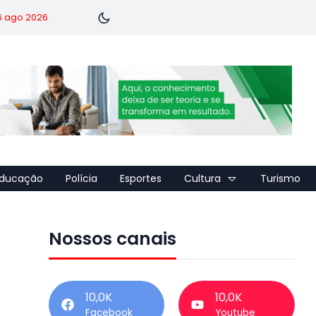
 6 ago 2026
ducação
Polícia
Esportes
Cultura
Turismo
Nossos canais
10,0K
10,0K
Facebook
Youtube