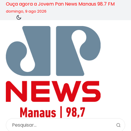
Ouça agora a Jovem Pan News Manaus 98.7 FM
domingo, 9 ago 2026