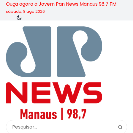
Ouça agora a Jovem Pan News Manaus 98.7 FM
sábado, 8 ago 2026