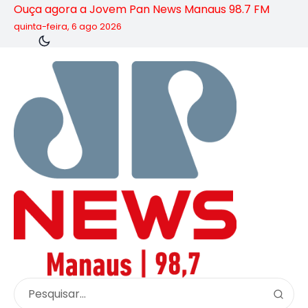
Ouça agora a Jovem Pan News Manaus 98.7 FM
quinta-feira, 6 ago 2026