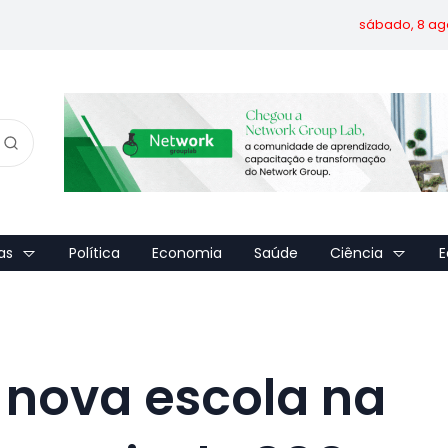
sábado, 8 ag
as
Política
Economia
Saúde
Ciência
E
nova escola na