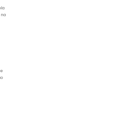
ola
 na
 e
ão