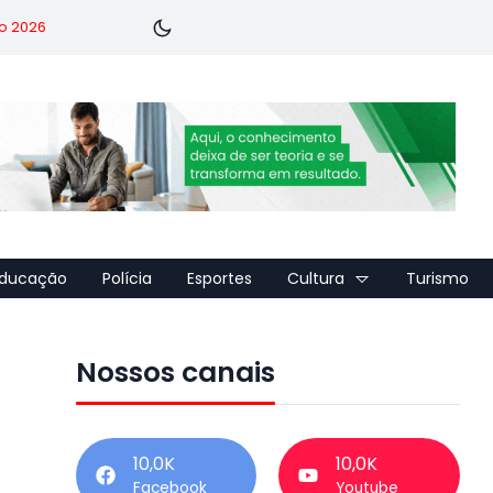
o 2026
ducação
Polícia
Esportes
Cultura
Turismo
Nossos canais
10,0K
10,0K
Facebook
Youtube