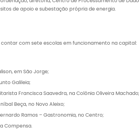
oordenação, diretoria, Centro de Processamento de Dado
itos de apoio e subestação própria de energia.
contar com sete escolas em funcionamento na capital:
lison, em São Jorge;
nto Galileia;
tarista Francisca Saavedra, na Colônia Oliveira Machado
níbal Beça, no Novo Aleixo;
 Bernardo Ramos – Gastronomia, no Centro;
 da Compensa.