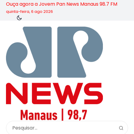
Ouça agora a Jovem Pan News Manaus 98.7 FM
quinta-feira, 6 ago 2026