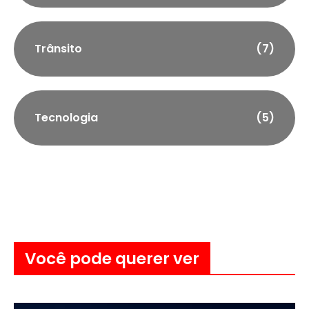
Trânsito
(7)
Tecnologia
(5)
Você pode querer ver