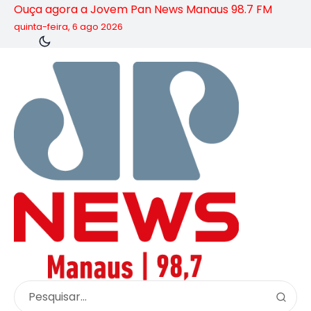
Ouça agora a Jovem Pan News Manaus 98.7 FM
quinta-feira, 6 ago 2026