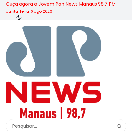
Ouça agora a Jovem Pan News Manaus 98.7 FM
quinta-feira, 6 ago 2026