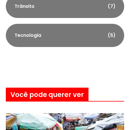
Trânsito
(7)
Tecnologia
(5)
Você pode querer ver