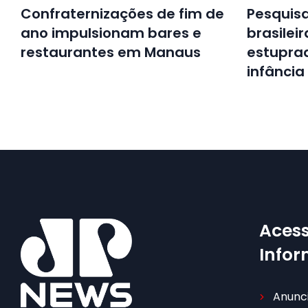
Confraternizações de fim de
Pesquisa
ano impulsionam bares e
brasilei
restaurantes em Manaus
estupra
infância
Acess
Info
Anunc