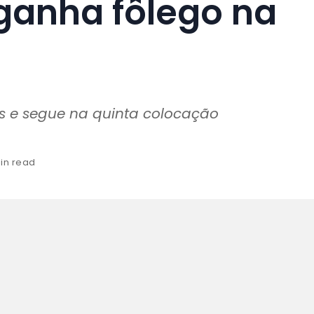
ganha fôlego na
 e segue na quinta colocação
min read