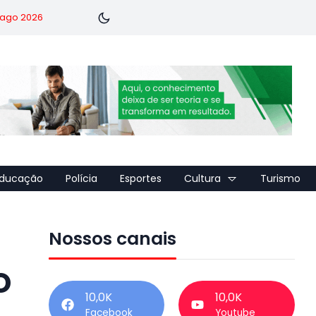
7 ago 2026
ducação
Polícia
Esportes
Cultura
Turismo
Nossos canais
o
10,0K
10,0K
Facebook
Youtube