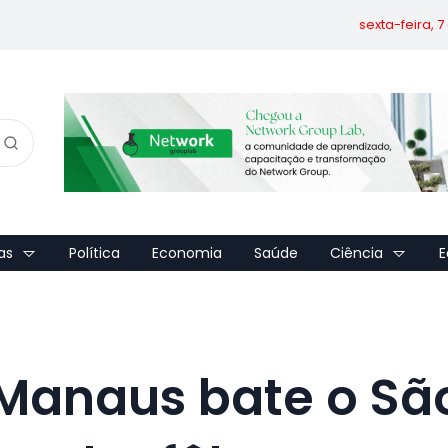
sexta-feira, 
as
Política
Economia
Saúde
Ciência
E
 Manaus bate o Sã