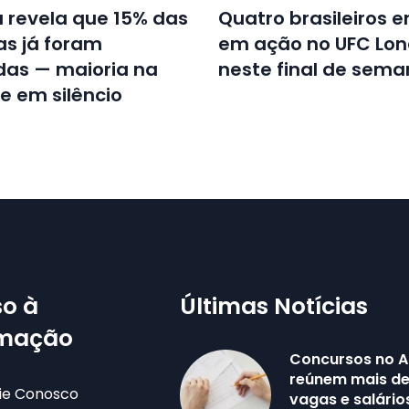
 revela que 15% das
Quatro brasileiros 
ras já foram
em ação no UFC Lon
das — maioria na
neste final de sem
 e em silêncio
o à
Últimas Notícias
rmação
Concursos no 
reúnem mais de 
ie Conosco
vagas e salário