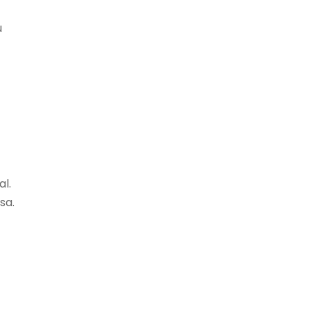
u
al.
sa.