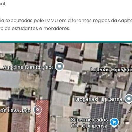
al.
ia executadas pelo IMMU em diferentes regiões da capita
o de estudantes e moradores.