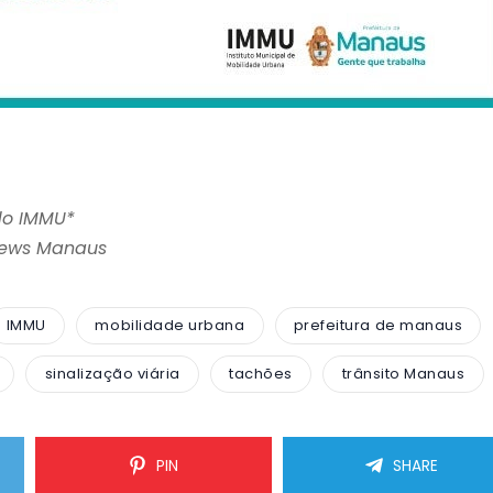
do IMMU*
News Manaus
IMMU
mobilidade urbana
prefeitura de manaus
sinalização viária
tachões
trânsito Manaus
PIN
SHARE