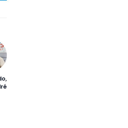
do,
dré