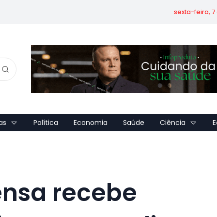
sexta-feira, 
as
Política
Economia
Saúde
Ciência
E
ensa recebe