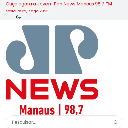
Ouça agora a Jovem Pan News Manaus 98.7 FM
sexta-feira, 7 ago 2026