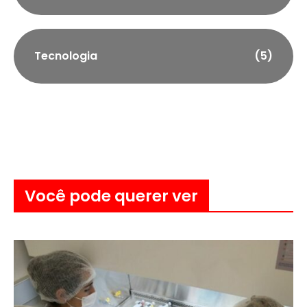
Tecnologia
(5)
Você pode querer ver