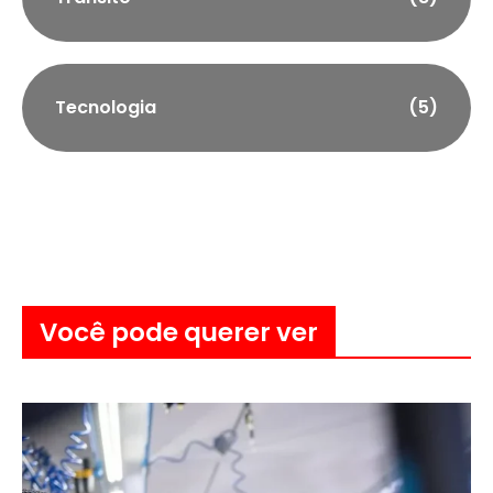
Tecnologia
(5)
Você pode querer ver