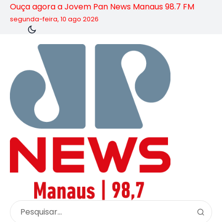
Ouça agora a Jovem Pan News Manaus 98.7 FM
segunda-feira, 10 ago 2026