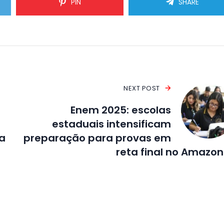
PIN
SHARE
NEXT POST
Enem 2025: escolas
estaduais intensificam
a
preparação para provas em
reta final no Amazo