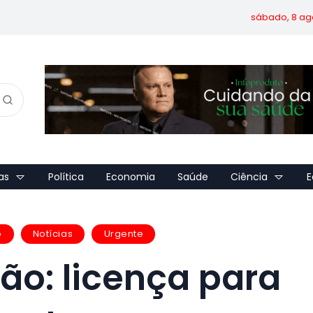
sábado, 8 ag
as
Política
Economia
Saúde
Ciência
E
o
Notícias
Urgente
ão: licença para