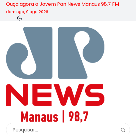
Ouça agora a Jovem Pan News Manaus 98.7 FM
domingo, 9 ago 2026