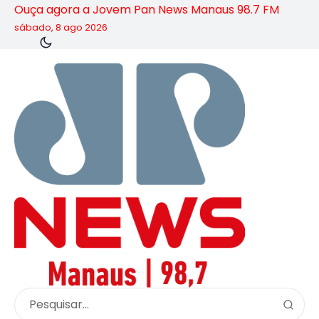
Ouça agora a Jovem Pan News Manaus 98.7 FM
sábado, 8 ago 2026