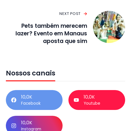
NEXT POST
Pets também merecem
lazer? Evento em Manaus
aposta que sim
Nossos canais
10,0K
10,0K
Facebook
Youtube
10,0K
Instagram