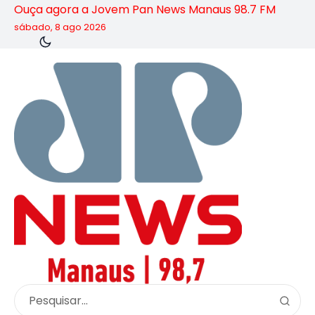
Ouça agora a Jovem Pan News Manaus 98.7 FM
sábado, 8 ago 2026