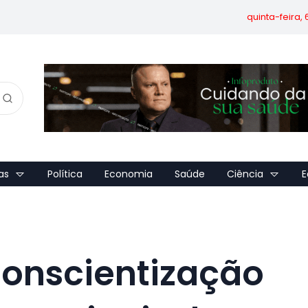
quinta-feira,
as
Política
Economia
Saúde
Ciência
E
Conscientização