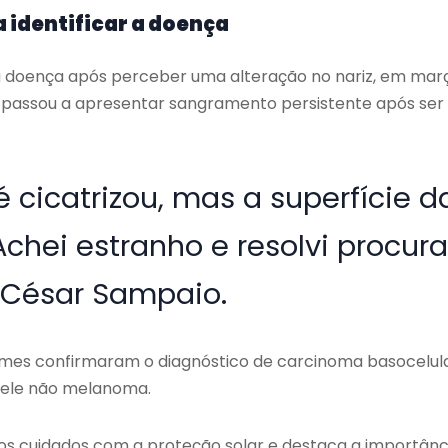
 identificar a doença
 a doença após perceber uma alteração no nariz, em mar
as passou a apresentar sangramento persistente após ser
é cicatrizou, mas a superfície d
Achei estranho e resolvi procura
o César Sampaio.
ames confirmaram o diagnóstico de carcinoma basocelul
 pele não melanoma.
r os cuidados com a proteção solar e destaca a importânc