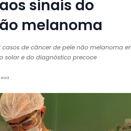
aos sinais do
 não melanoma
153 casos de câncer de pele não melanoma 
o solar e do diagnóstico precoce
 read