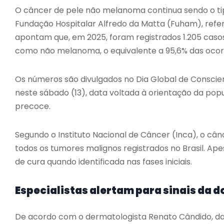
O câncer de pele não melanoma continua sendo o tip
Fundação Hospitalar Alfredo da Matta (Fuham), refe
apontam que, em 2025, foram registrados 1.205 casos 
como não melanoma, o equivalente a 95,6% das ocor
Os números são divulgados no Dia Global de Consci
neste sábado (13), data voltada à orientação da po
precoce.
Segundo o Instituto Nacional de Câncer (Inca), o c
todos os tumores malignos registrados no Brasil. Ape
de cura quando identificada nas fases iniciais.
Especialistas alertam para sinais da 
De acordo com o dermatologista Renato Cândido, da