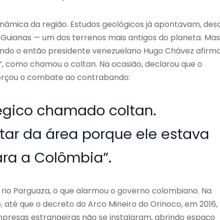
 dinâmica da região. Estudos geológicos já apontavam, des
 Guianas — um dos terrenos mais antigos do planeta. Mas 
ando o então presidente venezuelano Hugo Chávez afirm
”, como chamou o coltan. Na ocasião, declarou que o
eforçou o combate ao contrabando:
tégico chamado coltan.
tar da área porque ele estava
ra a Colômbia”.
 do rio Parguaza, o que alarmou o governo colombiano. Na
, até que o decreto do Arco Mineiro do Orinoco, em 2016,
presas estrangeiras não se instalaram, abrindo espaço