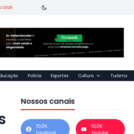
o 2026
ducação
Polícia
Esportes
Cultura
Turismo
Nossos canais
s
10,0K
10,0K
Facebook
Youtube