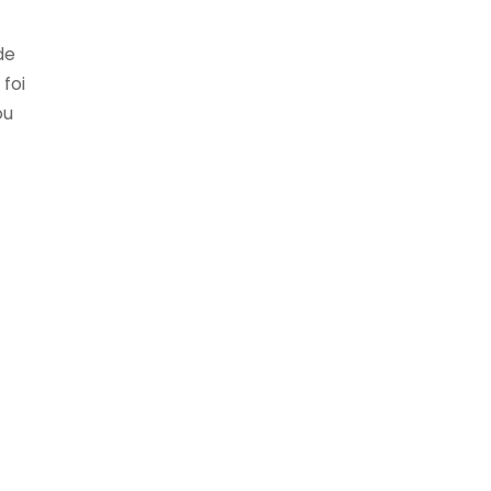
de
foi
ou