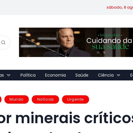
sábado, 8 ag
as
Política
Economia
Saúde
Ciência
E
Mundo
Notícias
Urgente
or minerais crítico