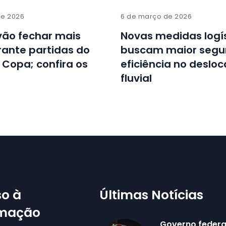
de 2026
6 de março de 2026
vão fechar mais
Novas medidas logí
ante partidas do
buscam maior segu
a Copa; confira os
eficiência no desl
fluvial
o à
Últimas Notícias
rmação
Governo federa