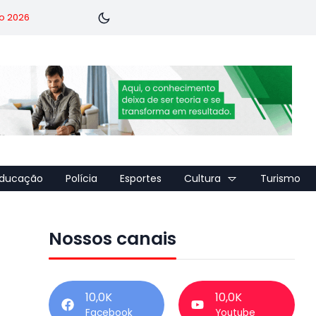
o 2026
ducação
Polícia
Esportes
Cultura
Turismo
Nossos canais
10,0K
10,0K
Facebook
Youtube