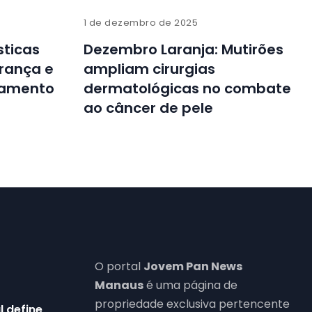
1 de dezembro de 2025
sticas
Dezembro Laranja: Mutirões
rança e
ampliam cirurgias
ocamento
dermatológicas no combate
ao câncer de pele
O portal
Jovem Pan News
Manaus
é uma página de
propriedade exclusiva pertencente
l define