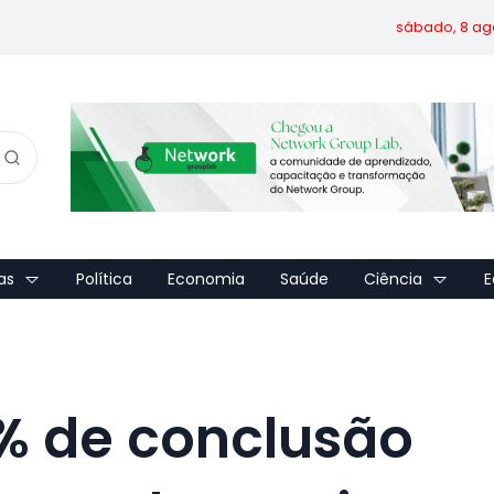
sábado, 8 ag
as
Política
Economia
Saúde
Ciência
E
% de conclusão