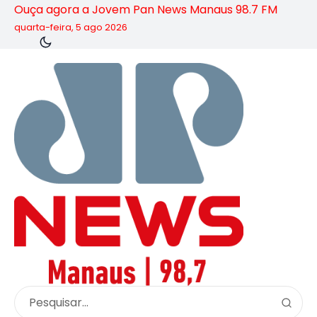
Ouça agora a Jovem Pan News Manaus 98.7 FM
quarta-feira, 5 ago 2026