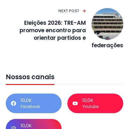
NEXT POST
Eleições 2026: TRE-AM
promove encontro para
orientar partidos e
federações
Nossos canais
10,0K
10,0K
Facebook
Youtube
10,0K