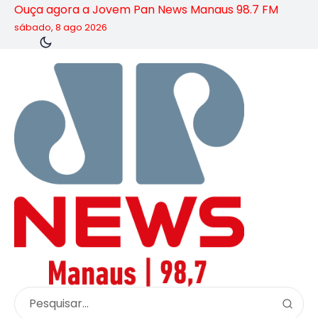
Ouça agora a Jovem Pan News Manaus 98.7 FM
sábado, 8 ago 2026