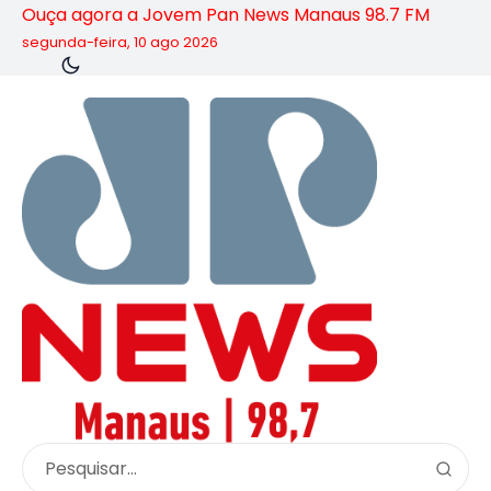
Ouça agora a Jovem Pan News Manaus 98.7 FM
segunda-feira, 10 ago 2026