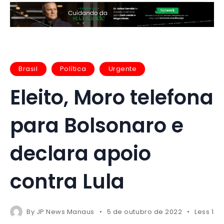
Brasil
Política
Urgente
Eleito, Moro telefona
para Bolsonaro e
declara apoio
contra Lula
By
JP News Manaus
5 de outubro de 2022
Less 1 m