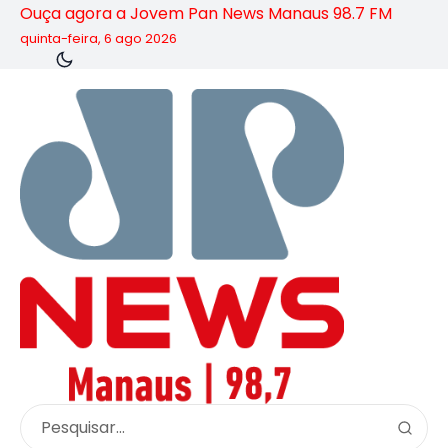
Ouça agora a Jovem Pan News Manaus 98.7 FM
quinta-feira, 6 ago 2026