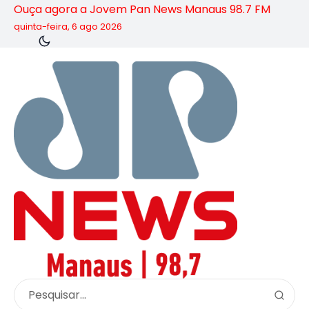
Ouça agora a Jovem Pan News Manaus 98.7 FM
quinta-feira, 6 ago 2026