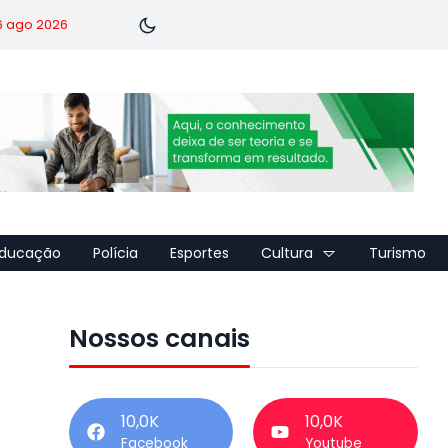
 6 ago 2026
ducação
Polícia
Esportes
Cultura
Turismo
Nossos canais
10,0K
10,0K
Facebook
Youtube