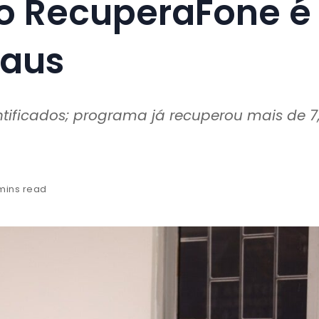
o RecuperaFone é
naus
ntificados; programa já recuperou mais de 7
mins read