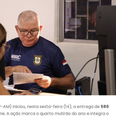
AM) iniciou, nesta sexta-feira (14), a entrega de
586
. A ação marca o quarto mutirão do ano e integra o