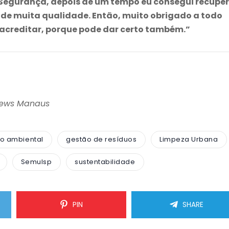
 Segurança, depois de um tempo eu consegui recupe
o de muita qualidade. Então, muito obrigado a todo
ó acreditar, porque pode dar certo também.”
News Manaus
o ambiental
gestão de resíduos
Limpeza Urbana
Semulsp
sustentabilidade
PIN
SHARE