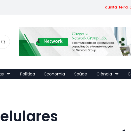
quinta-feira,
as
Política
Economia
Saúde
Ciência
E
elulares