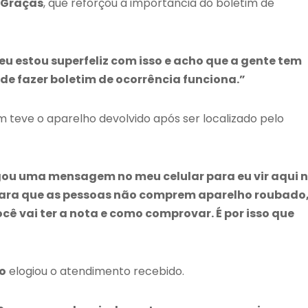
 Graças
, que reforçou a importância do boletim de
eu estou superfeliz com isso e acho que a gente tem
de fazer boletim de ocorrência funciona.”
teve o aparelho devolvido após ser localizado pelo
egou uma mensagem no meu celular para eu vir aqui 
a para que as pessoas não comprem aparelho roubado
ocê vai ter a nota e como comprovar. É por isso que
o
elogiou o atendimento recebido.