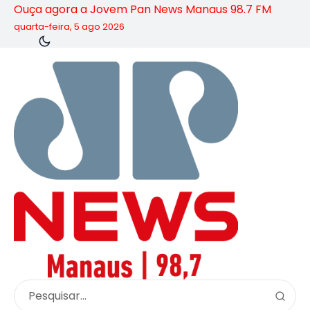
Ouça agora a Jovem Pan News Manaus 98.7 FM
quarta-feira, 5 ago 2026