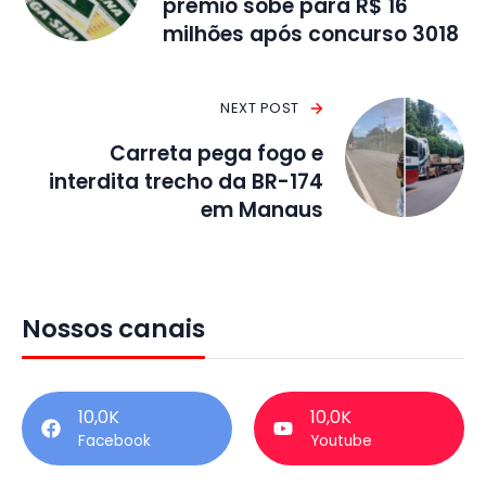
prêmio sobe para R$ 16
milhões após concurso 3018
NEXT POST
Carreta pega fogo e
interdita trecho da BR-174
em Manaus
Nossos canais
10,0K
10,0K
Facebook
Youtube