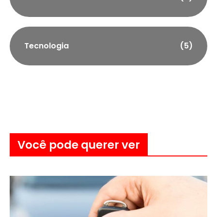
Tecnologia
(5)
Você pode querer ver