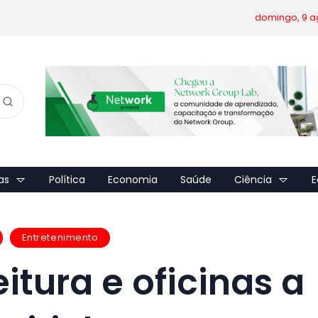
domingo, 9 a
as
Política
Economia
Saúde
Ciência
E
Entretenimento
itura e oficinas a