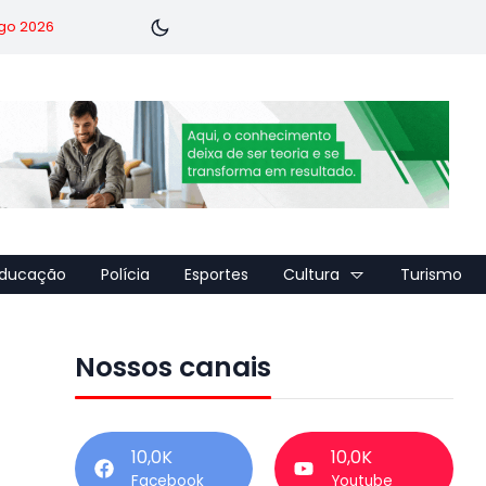
go 2026
ducação
Polícia
Esportes
Cultura
Turismo
Nossos canais
10,0K
10,0K
Facebook
Youtube