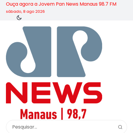
Ouça agora a Jovem Pan News Manaus 98.7 FM
sábado, 8 ago 2026