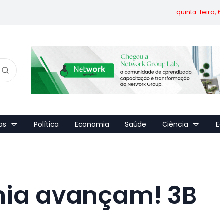
quinta-feira,
as
Política
Economia
Saúde
Ciência
E
nia avançam! 3B