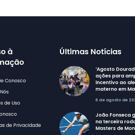
o à
Últimas Notícias
rmação
‘Agosto Dourad
ações para amp
ie Conosco
incentivo ao al
materno em M
 Nós
6 de agosto de 20
s de Uso
Conosco
João Fonseca 
na terceira ro
cas de Privacidade
Masters de Mon