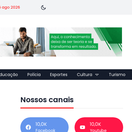
 6 ago 2026
ducação
Polícia
Esportes
Cultura
Turismo
Nossos canais
10,0K
10,0K
Facebook
Youtube