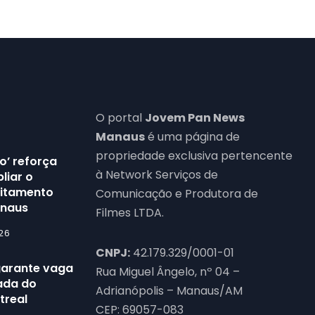
O portal
Jovem Pan News
Manaus
é uma página de
propriedade exclusiva pertencente
o’ reforça
à Network Serviços de
liar o
eitamento
Comunicação e Produtora de
anaus
Filmes LTDA.
26
CNPJ:
42.179.329/0001-01
garante vaga
Rua Miguel Ângelo, nº 04 –
dada do
Adrianópolis – Manaus/AM
treal
CEP: 69057-083