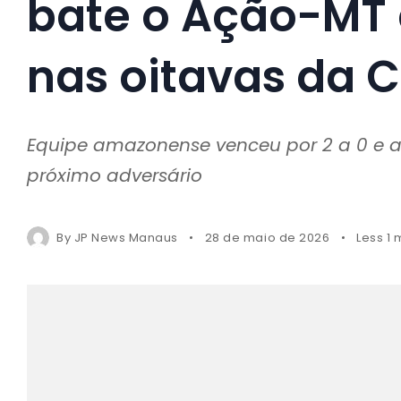
bate o Ação-MT 
nas oitavas da C
Equipe amazonense venceu por 2 a 0 e a
próximo adversário
By
JP News Manaus
28 de maio de 2026
Less 1 