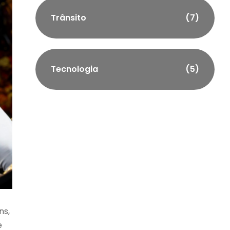
Trânsito
(7)
Tecnologia
(5)
ns,
e