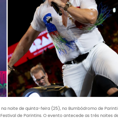
s na noite de quinta-feira (25), no Bumbódromo de Parinti
estival de Parintins. O evento antecede as três noites d