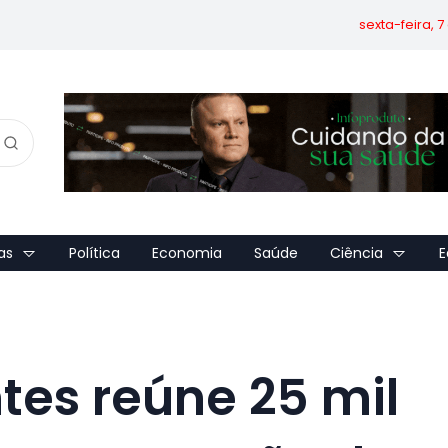
sexta-feira, 
as
Política
Economia
Saúde
Ciência
E
ntes reúne 25 mil