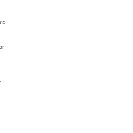
mo.
ar
.