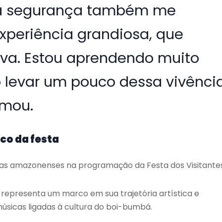
e a segurança também me
periência grandiosa, que
iva. Estou aprendendo muito
o levar um pouco dessa vivênci
rmou.
co da festa
tas amazonenses na programação da Festa dos Visitantes
 representa um marco em sua trajetória artística e
úsicas ligadas à cultura do boi-bumbá.