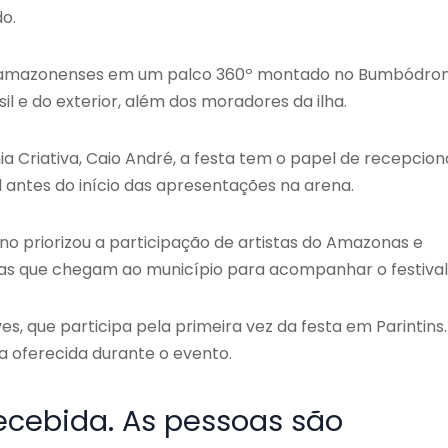
o.
as amazonenses em um palco 360º montado no Bumbódro
il e do exterior, além dos moradores da ilha.
a Criativa, Caio André, a festa tem o papel de recepcion
l antes do início das apresentações na arena.
o priorizou a participação de artistas do Amazonas e
tas que chegam ao município para acompanhar o festival
s, que participa pela primeira vez da festa em Parintins.
a oferecida durante o evento.
ecebida. As pessoas são