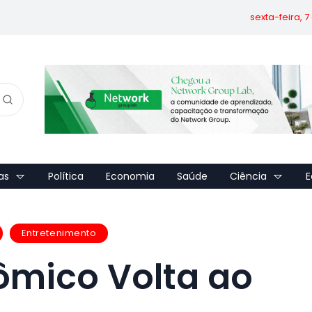
sexta-feira, 
as
Política
Economia
Saúde
Ciência
E
Entretenimento
ômico Volta ao