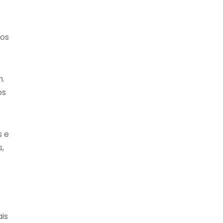
tos
m.
os
s e
,
is