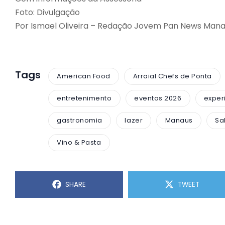
Foto: Divulgação
Por Ismael Oliveira – Redação Jovem Pan News Man
Tags
American Food
Arraial Chefs de Ponta
entretenimento
eventos 2026
experi
gastronomia
lazer
Manaus
Sa
Vino & Pasta
SHARE
TWEET