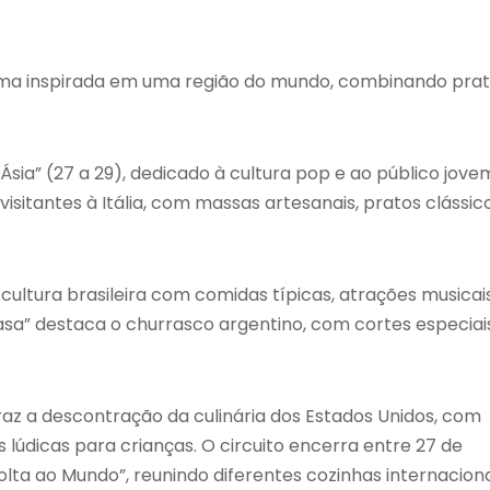
 uma inspirada em uma região do mundo, combinando pra
” (27 a 29), dedicado à cultura pop e ao público jove
 visitantes à Itália, com massas artesanais, pratos clássic
a cultura brasileira com comidas típicas, atrações musicai
asa” destaca o churrasco argentino, com cortes especiais
raz a descontração da culinária dos Estados Unidos, com
 lúdicas para crianças. O circuito encerra entre 27 de
a ao Mundo”, reunindo diferentes cozinhas internaciona