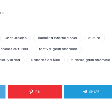
aus
Chef Urbano
culinária internacional
cultura
ências culturais
festival gastronômico
bor & Brasa
Sabores da Ásia
turismo gastronômico
PIN
SHARE