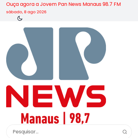
Ouça agora a Jovem Pan News Manaus 98.7 FM
sábado, 8 ago 2026