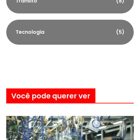
Trânsito
(8)
Tecnologia
(5)
Você pode querer ver