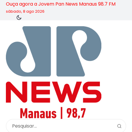
Ouça agora a Jovem Pan News Manaus 98.7 FM
sábado, 8 ago 2026