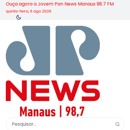
Ouça agora a Jovem Pan News Manaus 98.7 FM
quinta-feira, 6 ago 2026