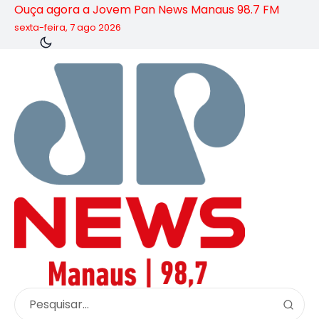
Ouça agora a Jovem Pan News Manaus 98.7 FM
sexta-feira, 7 ago 2026