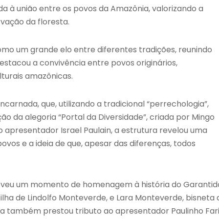
 à união entre os povos da Amazônia, valorizando a
rvação da floresta.
omo um grande elo entre diferentes tradições, reunindo
destacou a convivência entre povos originários,
lturais amazônicas.
arnada, que, utilizando a tradicional “perrechologia”,
 da alegoria “Portal da Diversidade”, criada por Mingo
apresentador Israel Paulain, a estrutura revelou uma
ovos e a ideia de que, apesar das diferenças, todos
omoveu um momento de homenagem à história do Garantid
ilha de Lindolfo Monteverde, e Lara Monteverde, bisneta 
sta também prestou tributo ao apresentador Paulinho Fari