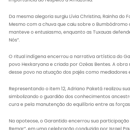
Da mesma alegoria surgiu Lívia Christina, Rainha do 
Mesmo com a chuva que caiu sobre o Bumbódromo d
manteve o entusiasmo, enquanto as Tuxauas defend
Nós”.
O ritual indígena encerrou a narrativa artística do G
povo Hexkaryana e criada por Ozéas Bentes. A obra r
desse povo na atuação dos pajés como mediadores e
Representando o item 12, Adriano Paketá realizou s
simbolizando o guardião dos conhecimentos ancestrais
cura e pela manutenção do equilíbrio entre as forças
Na apoteose, o Garantido encerrou sua participação
Remar”, em uma celebração conduzida por Israel Pa