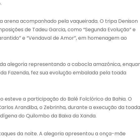
.
 na arena acompanhado pela vaqueirada. O tripa Denison
omposições de Tadeu Garcia, como “Segunda Evolução” e
 Garantido” e “Vendaval de Amor”, em homenagem ao
 da alegoria representando a cabocla amazônica, enqua
a da Fazenda, fez sua evolução embalada pela toada
steve a participação do Balé Folclórico da Bahia. O
arlos Arandiba, o Zebrinha, durante a execução da toad
indígena do Quilombo da Baixa da Xanda.
taques da noite. A alegoria apresentou a onça-mãe