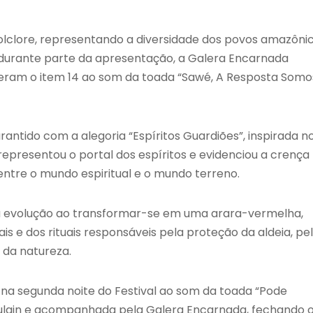
Folclore, representando a diversidade dos povos amazônic
urante parte da apresentação, a Galera Encarnada
eram o item 14 ao som da toada “Sawé, A Resposta Somo
arantido com a alegoria “Espíritos Guardiões”, inspirada n
epresentou o portal dos espíritos e evidenciou a crença
ntre o mundo espiritual e o mundo terreno.
ua evolução ao transformar-se em uma arara-vermelha,
 e dos rituais responsáveis pela proteção da aldeia, pe
 da natureza.
 na segunda noite do Festival ao som da toada “Pode
ulain e acompanhada pela Galera Encarnada, fechando 