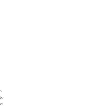
o
do
a,