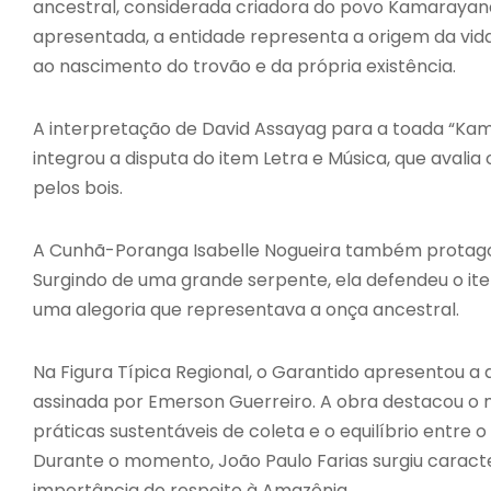
ancestral, considerada criadora do povo Kamarayana 
apresentada, a entidade representa a origem da vida 
ao nascimento do trovão e da própria existência.
A interpretação de David Assayag para a toada “K
integrou a disputa do item Letra e Música, que avali
pelos bois.
A Cunhã-Poranga Isabelle Nogueira também protago
Surgindo de uma grande serpente, ela defendeu o i
uma alegoria que representava a onça ancestral.
Na Figura Típica Regional, o Garantido apresentou a
assinada por Emerson Guerreiro. A obra destacou o m
práticas sustentáveis de coleta e o equilíbrio entre 
Durante o momento, João Paulo Farias surgiu caract
importância do respeito à Amazônia.