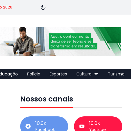
o 2026
ducação
Polícia
Esportes
Cultura
Turismo
Nossos canais
10,0K
10,0K
Facebook
Youtube