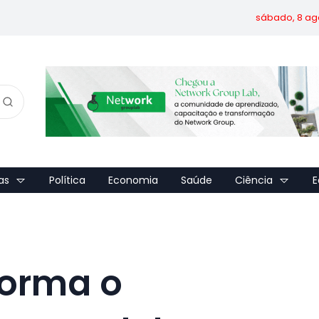
sábado, 8 ag
as
Política
Economia
Saúde
Ciência
E
forma o