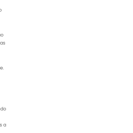
o
ão
das
e.
ndo
s a