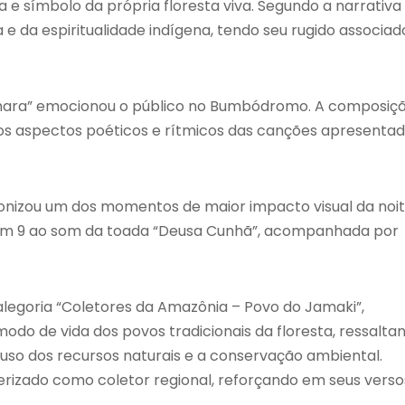
e símbolo da própria floresta viva. Segundo a narrativa
e da espiritualidade indígena, tendo seu rugido associad
amara” emocionou o público no Bumbódromo. A composiç
a os aspectos poéticos e rítmicos das canções apresenta
nizou um dos momentos de maior impacto visual da noit
tem 9 ao som da toada “Deusa Cunhã”, acompanhada por
 alegoria “Coletores da Amazônia – Povo do Jamaki”,
odo de vida dos povos tradicionais da floresta, ressalta
o uso dos recursos naturais e a conservação ambiental.
erizado como coletor regional, reforçando em seus verso