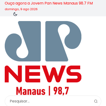
Ouça agora a Jovem Pan News Manaus 98.7 FM
domingo, 9 ago 2026