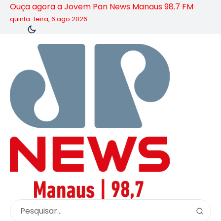
Ouça agora a Jovem Pan News Manaus 98.7 FM
quinta-feira, 6 ago 2026