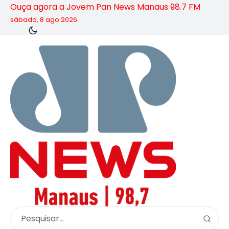
Ouça agora a Jovem Pan News Manaus 98.7 FM
sábado, 8 ago 2026