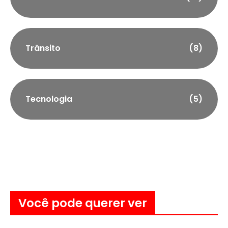
Trânsito
(8)
Tecnologia
(5)
Você pode querer ver