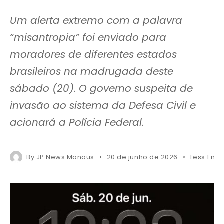
Um alerta extremo com a palavra
“misantropia” foi enviado para
moradores de diferentes estados
brasileiros na madrugada deste
sábado (20). O governo suspeita de
invasão ao sistema da Defesa Civil e
acionará a Polícia Federal.
By
JP News Manaus
20 de junho de 2026
Less 1 mi