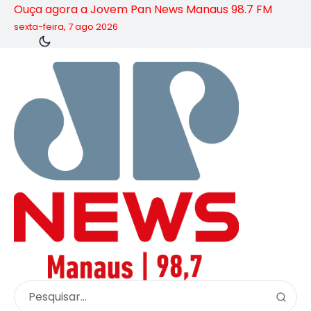
Ouça agora a Jovem Pan News Manaus 98.7 FM
sexta-feira, 7 ago 2026