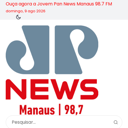
Ouça agora a Jovem Pan News Manaus 98.7 FM
domingo, 9 ago 2026