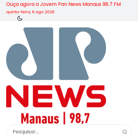
Ouça agora a Jovem Pan News Manaus 98.7 FM
quinta-feira, 6 ago 2026