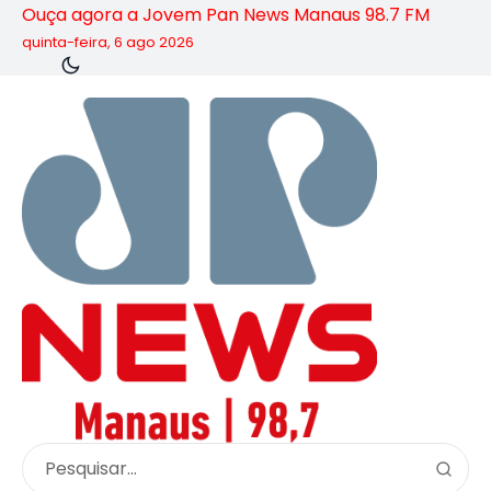
Ouça agora a Jovem Pan News Manaus 98.7 FM
quinta-feira, 6 ago 2026