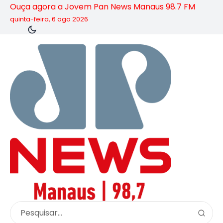
Ouça agora a Jovem Pan News Manaus 98.7 FM
quinta-feira, 6 ago 2026