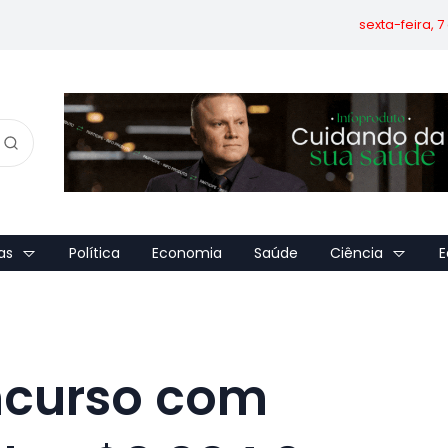
sexta-feira, 
as
Política
Economia
Saúde
Ciência
E
ncurso com