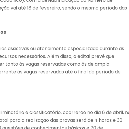
 (CadÚnico), com a devida indicação do Número de
senção vai até 18 de fevereiro, sendo o mesmo período das
ios
as assistivas ou atendimento especializado durante as
cursos necessários. Além disso, o edital prevê que
er tanto às vagas reservadas como às de ampla
rrente às vagas reservadas até o final do período de
iminatório e classificatório, ocorrerão no dia 6 de abril, n
total para a realização das provas será de 4 horas e 30
0 questões de conhecimentos básicos e 70 de