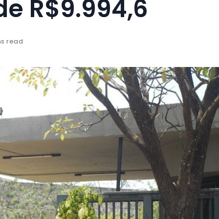
 de R$9.994,6
ns read