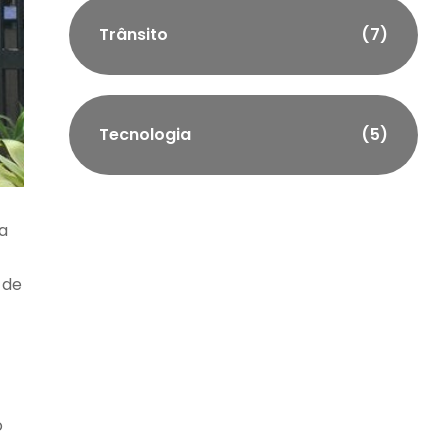
Trânsito
(7)
Tecnologia
(5)
ra
 de
o