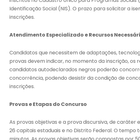
inscritos no Cadastro Único para Programas Sociais
Identificação Social (NIS). O prazo para solicitar a i
inscrições.
Atendimento Especializado e Recursos Necessár
Candidatos que necessitem de adaptações, tecnologi
provas devem indicar, no momento da inscrição, os re
candidatos autodeclarados negros poderão concorr
concorrência, podendo desistir da condição de conco
inscrições.
Provas e Etapas do Concurso
As provas objetivas e a prova discursiva, de caráter el
26 capitais estaduais e no Distrito Federal. O tempo 
minutos. As provas objetivas serão compostas por 5