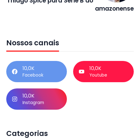
Thiago Spice para Série B do
amazonense
Nossos canais
10,0K
10,0K
Facebook
Youtube
10,0K
Instagram
Categorias