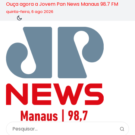
Ouça agora a Jovem Pan News Manaus 98.7 FM
quinta-feira, 6 ago 2026