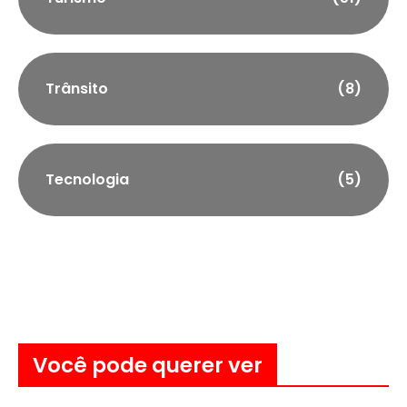
Trânsito
(8)
Tecnologia
(5)
Você pode querer ver