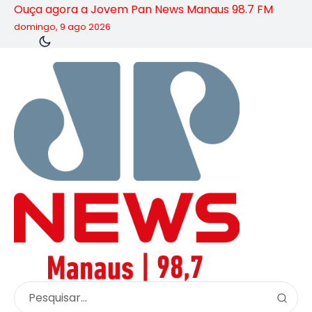
Ouça agora a Jovem Pan News Manaus 98.7 FM
domingo, 9 ago 2026