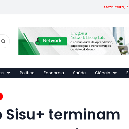
sexta-feira, 
as
Política
Economia
Saúde
Ciência
E
o Sisu+ terminam