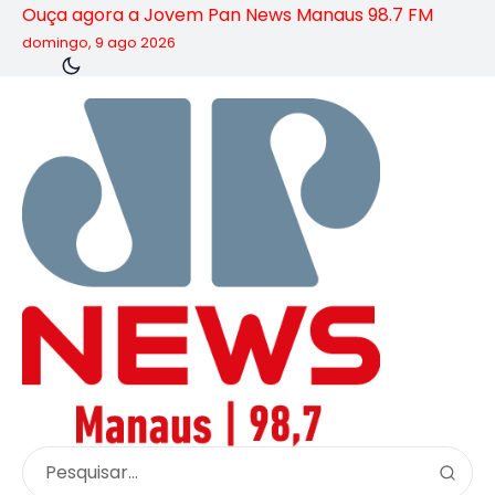
Ouça agora a Jovem Pan News Manaus 98.7 FM
domingo, 9 ago 2026