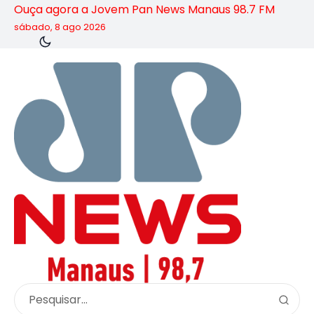
Ouça agora a Jovem Pan News Manaus 98.7 FM
sábado, 8 ago 2026