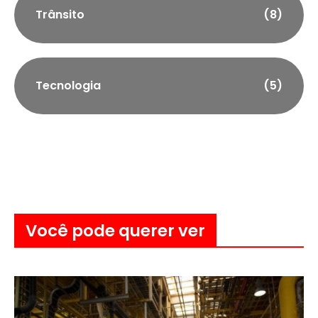
Trânsito
(8)
Tecnologia
(5)
Você pode querer ver