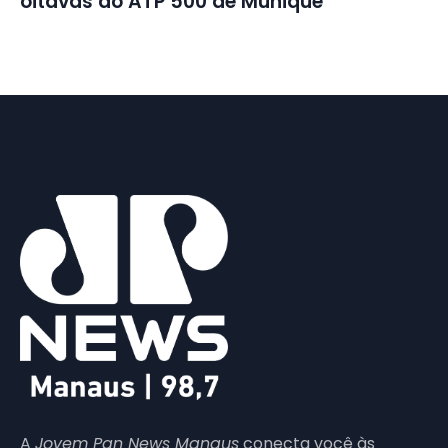
oitavas do ATP 500 de Munique
A
Jovem Pan News Manaus
conecta você às